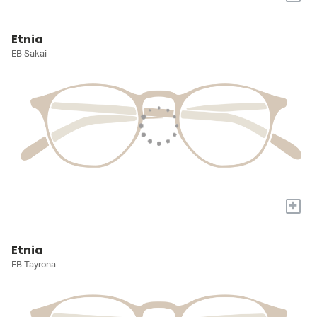
Etnia
EB Sakai
+
Etnia
EB Tayrona