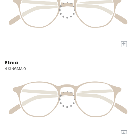
+
Etnia
4 KINGMA O
+