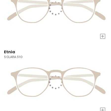
+
Etnia
5 CLARA 51O
+