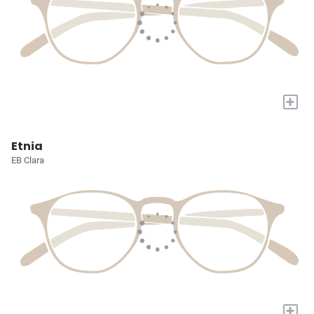
+
Etnia
EB Clara
+