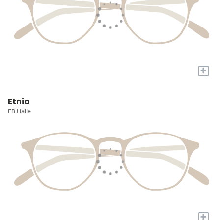
+
Etnia
EB Halle
+