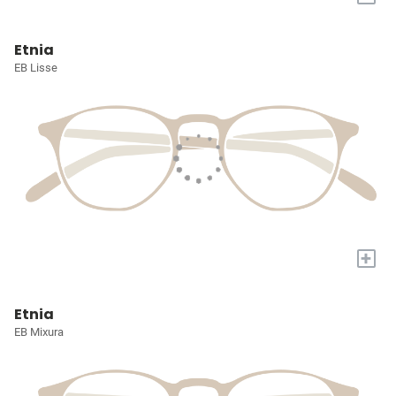
Etnia
EB Lisse
+
Etnia
EB Mixura