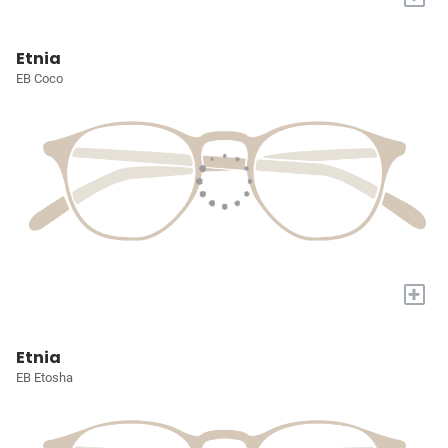
Etnia
EB Coco
+
Etnia
EB Etosha