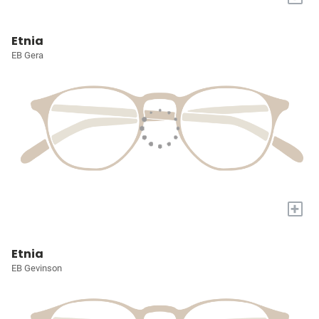
Etnia
EB Gera
+
Etnia
EB Gevinson