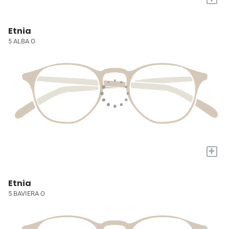
Etnia
5 ALBA O
+
Etnia
5 BAVIERA O