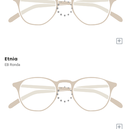
+
Etnia
EB Ronda
+