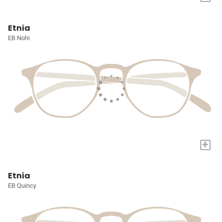
Etnia
EB Nohi
+
Etnia
EB Quincy