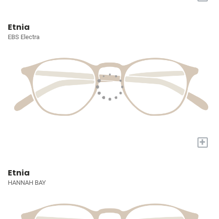
Etnia
EBS Electra
+
Etnia
HANNAH BAY