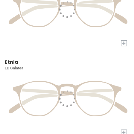
+
Etnia
EB Galatea
+