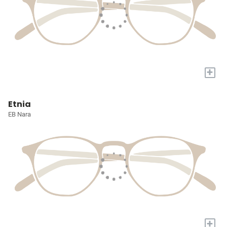
+
Etnia
EB Nara
+