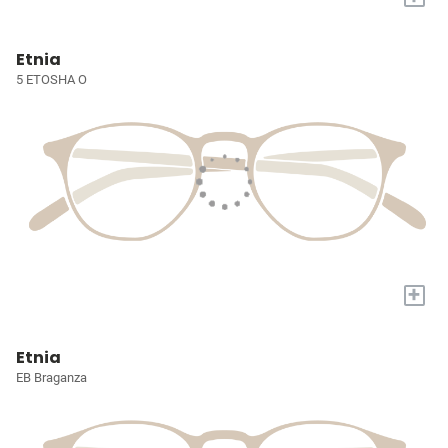
Etnia
5 ETOSHA O
+
Etnia
EB Braganza