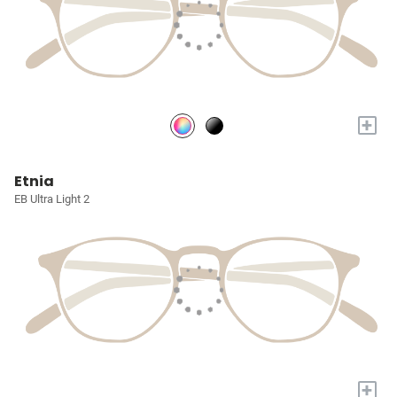
+
Etnia
EB Ultra Light 2
+