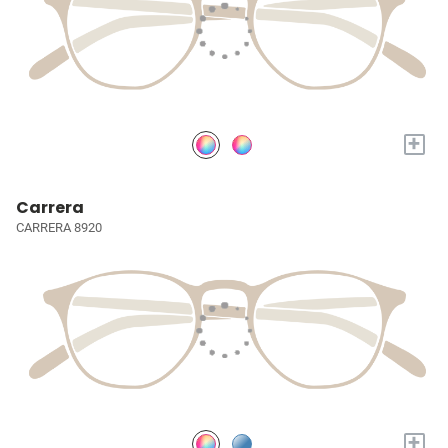
+
Carrera
CARRERA 8920
+