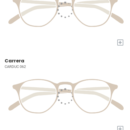
+
Carrera
CARDUC 062
+