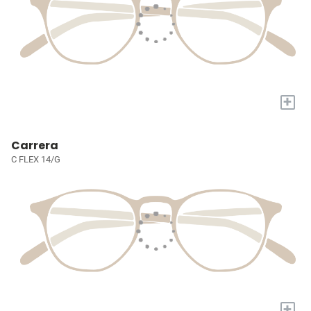
+
Carrera
C FLEX 14/G
+