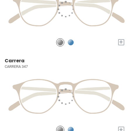
+
Carrera
CARRERA 347
+