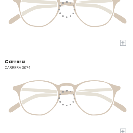
+
Carrera
CARRERA 3074
+