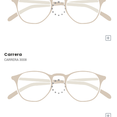
+
Carrera
CARRERA 3008
+