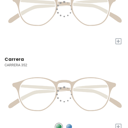
+
Carrera
CARRERA 352
+