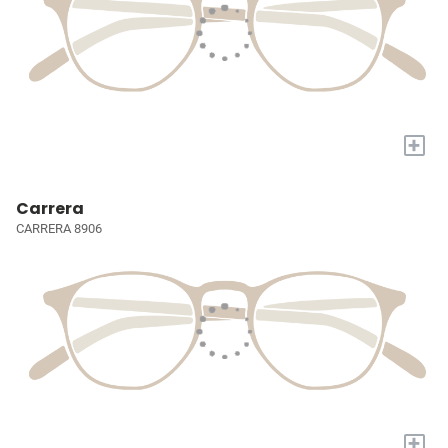
+
Carrera
CARRERA 8906
+