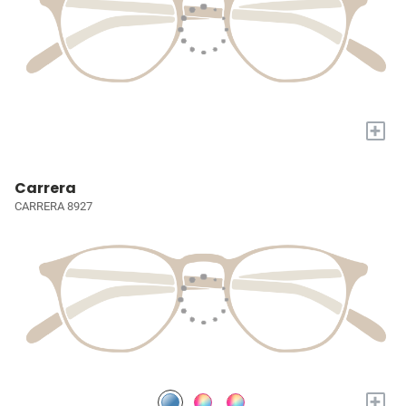
+
Carrera
CARRERA 8927
+